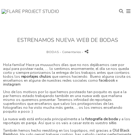
ESTRENAMOS NUEVA WEB DE BODAS
BODAS
- Comentarios
-
Hola familia! Hace ya muuuuchos días que no nos dejábamos caer por
aquí para postear nada, .... lo sentimos enormemente, el día se nos queda
corto y siempre priorizamos la entrega de los trabajos antes que contaros
todos los
reportajes chulos
que vamos haciendo. Bueno alguna cosita os
enseñamos en alguna de nuestras redes sociales como
facebook
e
instagram
Uno de los motivos por lo que hemos posteado tan poquito es que a la
par hemos estado trabajando también en una nueva web que mañana
mismo os queremos presentar. Tenemos infinidad de reportajes
superbonitos que enseñaros que salvo los protagonistas de las
fotografías no ha visto mucha más gente,..., os los iremos enseñando
poquito a poco :)
La nueva web está enfocada principalmente a la
fotografía de boda
y a los
reportajes en pareja. Así que si os vais a casar este es vuestro
sitio
.
También hemos hecho reestiling en los logotipos, mil gracias a
Old Black
Bamboo
. Ha sido genial trabajar contigo, has sabido captar perfectamente