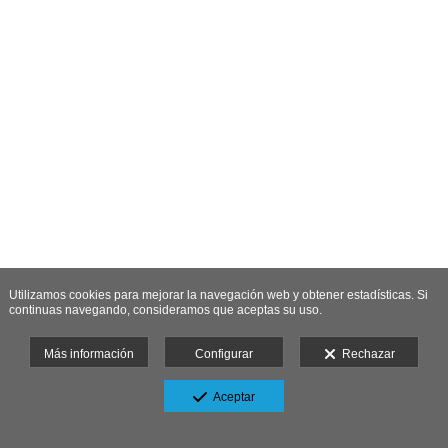
Utilizamos cookies para mejorar la navegación web y obtener estadísticas. Si
continuas navegando, consideramos que aceptas su uso.
Más información
Configurar
Rechazar
Aceptar