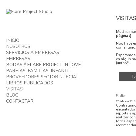
VISITA
Muchísimas 
página :)
INICIO
Nos hace es
NOSOTROS
comentario, 
SERVICIOS A EMPRESAS
Esperamos q
EMPRESAS
en algún m
juntos!!!
BODAS // FLARE PROJECT IN LOVE
PORTFOLIO EMPRESAS
PAREJAS, FAMILIAS, INFANTIL
VIDEOS EMPRESA
D
PROVEEDORES SECTOR NUPCIAL
PAREJAS
LIBROS PUBLICADOS
COMUNIONES
VISITAS
BOOKS FOTOGRÁFICOS
BLOG
Sofia
CONTACTAR
BODAS
19 febrero 2019
Contratamos
FAMILIAS
encantadore
MASCOTAS
reportaje a
realizar con
EMPRESA
fotos espect
NOTICIAS
recomendar
ALBUMS