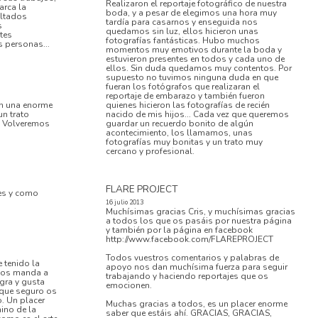
Realizaron el reportaje fotográfico de nuestra
arca la
boda, y a pesar de elegimos una hora muy
ultados
tardía para casarnos y enseguida nos
s
quedamos sin luz, ellos hicieron unas
tes
fotografías fantásticas. Hubo muchos
 personas...
momentos muy emotivos durante la boda y
estuvieron presentes en todos y cada uno de
ellos. Sin duda quedamos muy contentos. Por
supuesto no tuvimos ninguna duda en que
fueran los fotógrafos que realizaran el
reportaje de embarazo y también fueron
on una enorme
quienes hicieron las fotografías de recién
un trato
nacido de mis hijos... Cada vez que queremos
o. Volveremos
guardar un recuerdo bonito de algún
acontecimiento, los llamamos, unas
fotografías muy bonitas y un trato muy
cercano y profesional.
FLARE PROJECT
es y como
16 julio 2013
Muchísimas gracias Cris, y muchísimas gracias
a todos los que os pasáis por nuestra página
y también por la página en facebook
http://www.facebook.com/FLAREPROJECT
Todos vuestros comentarios y palabras de
 tenido la
apoyo nos dan muchísima fuerza para seguir
dios manda a
trabajando y haciendo reportajes que os
gra y gusta
emocionen.
o que seguro os
. Un placer
Muchas gracias a todos, es un placer enorme
ino de la
saber que estáis ahí. GRACIAS, GRACIAS,