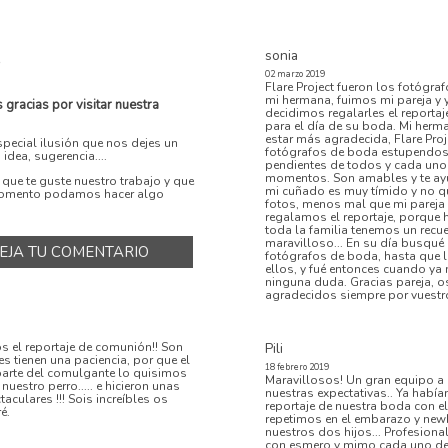
sonia
S
02 marzo 2019
Flare Project fueron los fotógr
mi hermana, fuimos mi pareja y 
gracias por visitar nuestra
decidimos regalarles el reportaj
para el día de su boda. Mi her
estar más agradecida, Flare Pro
pecial ilusión que nos dejes un
fotógrafos de boda estupendos
idea, sugerencia....
pendientes de todos y cada uno
momentos. Son amables y te ay
ue te guste nuestro trabajo y que
mi cuñado es muy tímido y no q
omento podamos hacer algo
fotos, menos mal que mi pareja 
regalamos el reportaje, porque 
toda la familia tenemos un recu
maravilloso... En su día busqué
EJA TU COMENTARIO
fotógrafos de boda, hasta que 
ellos, y fué entonces cuando ya 
ninguna duda. Gracias pareja, 
agradecidos siempre por vuestro
 el reportaje de comunión!! Son
Pili
s tienen una paciencia, por que el
18 febrero 2019
parte del comulgante lo quisimos
Maravillosos! Un gran equipo a 
 nuestro perro..... e hicieron unas
nuestras expectativas.. Ya habí
aculares !!! Sois increíbles os
reportaje de nuestra boda con el
é.
repetimos en el embarazo y new
nuestros dos hijos... Profesiona
con esmero y mimo cada uno de