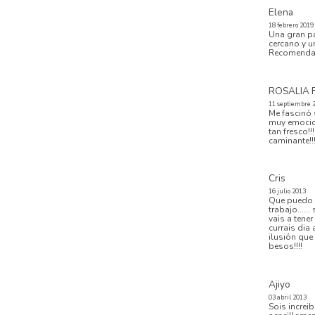
EDITORIAL
Elena
VIAJES
18 febrero 2019
PRODUCTOS
Una gran pa
cercano y u
Recomenda
ROSALIA 
11 septiembre 
Me fascinó 
muy emocion
tan fresco!
caminante!!
Cris
16 julio 2013
Que puedo d
trabajo.....
vais a tene
currais dia 
ilusión que
besos!!!!
Ajiyo
03 abril 2013
Sois increi