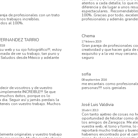
atentos a cada detalle, lo que m
diferencia y da lugar a unos res
espectaculares.. Recomendable
reja de profesionales con un trato
100%..Gracias por todo, excelen
nos trabajos increíbles.
profesionales y además grandes
dos al 100%.
Chema
FERNANDEZ TARRIO
17 febrero 2019
Gran pareja de profesionales c
2018
su web y su ojo fotográfico!!!, estoy
creatividad y que hacen gala de 
ada de ver su trabajo, tan puro y
exquisito y a la vez muy cercan
!! Saludos desde México y adelante
seguro
!
sofia
08 septiembre 2016
me encantais como profesional
ecir de vosotros y de vuestro
personas!!!! sois geniales
. simplemente INCREIBLE!!! Se que
r muchos éxitos, porque os lo
a dia. Seguir así y jamás perdais la
 teneis con vuestro trabajo. Muchos
José Luis Valdivia
16 abril 2013
Con tanto ajetreo de cosas no he
oportunidad de felicitar como 
los amigos de Zaragoza. Me ale
vuestra web, el tono y forma, l
reportará mucho trabajo y bueno
blemente originales y vuestro trabajo
habernos encontrado por el cam