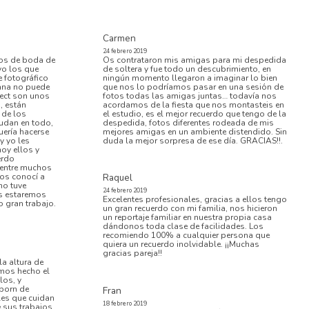
Carmen
24 febrero 2019
afos de boda de
Os contrataron mis amigas para mi despedida
yo los que
de soltera y fue todo un descubrimiento, en
e fotográfico
ningún momento llegaron a imaginar lo bien
mana no puede
que nos lo podríamos pasar en una sesión de
ject son unos
fotos todas las amigas juntas… todavía nos
, están
acordamos de la fiesta que nos montasteis en
 de los
el estudio, es el mejor recuerdo que tengo de la
udan en todo,
despedida, fotos diferentes rodeada de mis
uería hacerse
mejores amigas en un ambiente distendido. Sin
y yo les
duda la mejor sorpresa de ese día. GRACIAS!!.
hoy ellos y
erdo
 entre muchos
los conocí a
Raquel
no tuve
24 febrero 2019
os estaremos
Excelentes profesionales, gracias a ellos tengo
 gran trabajo.
un gran recuerdo con mi familia, nos hicieron
un reportaje familiar en nuestra propia casa
dándonos toda clase de facilidades. Los
recomiendo 100% a cualquier persona que
quiera un recuerdo inolvidable. ¡¡Muchas
gracias pareja!!
la altura de
amos hecho el
los, y
born de
Fran
les que cuidan
18 febrero 2019
 sus trabajos,