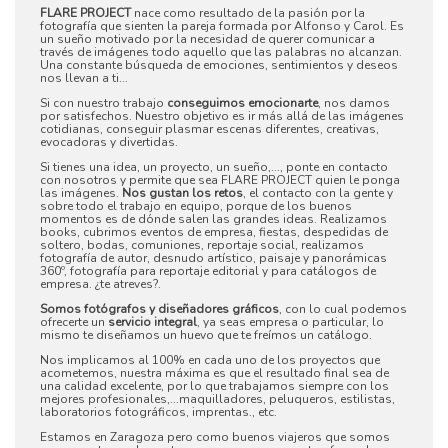
FLARE PROJECT
nace como resultado de la pasión por la
fotografía que sienten la pareja formada por Alfonso y Carol. Es
un sueño motivado por la necesidad de querer comunicar a
través de imágenes todo aquello que las palabras no alcanzan.
Una constante búsqueda de emociones, sentimientos y deseos
nos llevan a ti...
Si con nuestro trabajo
conseguimos emocionarte
, nos damos
por satisfechos. Nuestro objetivo es ir más allá de las imágenes
cotidianas, conseguir plasmar escenas diferentes, creativas,
evocadoras y divertidas.
Si tienes una idea, un proyecto, un sueño,..., ponte en contacto
con nosotros y permite que sea FLARE PROJECT quien le ponga
las imágenes.
Nos gustan los retos
, el contacto con la gente y
sobre todo el trabajo en equipo, porque de los buenos
momentos es de dónde salen las grandes ideas. Realizamos
books, cubrimos eventos de empresa, fiestas, despedidas de
soltero, bodas, comuniones, reportaje social, realizamos
fotografía de autor, desnudo artístico, paisaje y panorámicas
360º, fotografía para reportaje editorial y para catálogos de
empresa. ¿te atreves?.
Somos fotógrafos y diseñadores gráficos
, con lo cual podemos
ofrecerte un
servicio integral
, ya seas empresa o particular, lo
mismo te diseñamos un huevo que te freímos un catálogo.
Nos implicamos al 100% en cada uno de los proyectos que
acometemos, nuestra máxima es que el resultado final sea de
una calidad excelente, por lo que trabajamos siempre con los
mejores profesionales,...maquilladores, peluqueros, estilistas,
laboratorios fotográficos, imprentas., etc.
Estamos en Zaragoza pero como buenos viajeros que somos