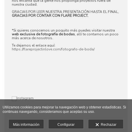
nos encanta que la gente nos proponga proyectos fuera de
nuestra ciudad.
GRACIAS POR LEER NUESTRA PRESENTACIÓN HASTA EL FINAL,
GRACIAS POR CONTAR CON FLARE PROJECT.
*Si quieres conocernos un poquito más puedes visitar nuestra
web exclusiva de fotografía de bodas
, allí te contamos un poco
más acerca de nosotros.
Te dejamos el enlace aquí:
https://flareprojectinlove.com/fotografo-de-boda/
Utilizamos cookies para mejorar la navegación web y obtener estadísticas. Si
continuas navegando, consideramos que aceptas su uso.
Más información
Configurar
Rechazar