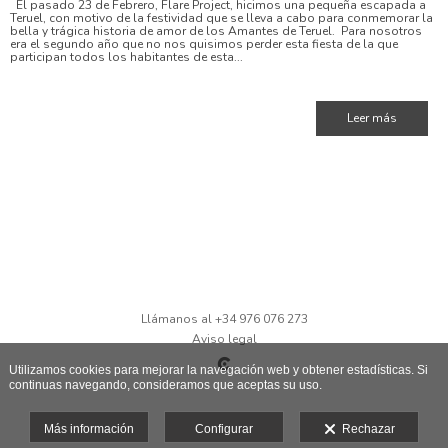
El pasado 23 de Febrero, Flare Project, hicimos una pequeña escapada a
Teruel, con motivo de la festividad que se lleva a cabo para conmemorar la
bella y trágica historia de amor de los Amantes de Teruel. Para nosotros
era el segundo año que no nos quisimos perder esta fiesta de la que
participan todos los habitantes de esta...
Leer más
Llámanos al +34 976 076 273
Aviso legal
Utilizamos cookies para mejorar la navegación web y obtener estadísticas. Si
continuas navegando, consideramos que aceptas su uso.
Más información
Configurar
Rechazar