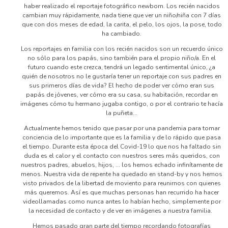
haber realizado el reportaje fotográfico newborn. Los recién nacidos
cambian muy rápidamente, nada tiene que ver un niño/niña con 7 días
que con dos meses de edad, la carita, el pelo, los ojos, la pose, todo
ha cambiado.
Los reportajes en familia con los recién nacidos son un recuerdo único
no sólo para los papás, sino también para el propio niño/a. En el
futuro cuando este crezca, tendrá un legado sentimental único, ¿a
quién de nosotros no le gustaría tener un reportaje con sus padres en
sus primeros días de vida? El hecho de poder ver cómo eran sus
papás de jóvenes, ver cómo era su casa, su habitación, recordar en
imágenes cómo tu hermano jugaba contigo, o por el contrario te hacía
la puñeta...
Actualmente hemos tenido que pasar por una pandemia para tomar
conciencia de lo importante que es la familia y de lo rápido que pasa
el tiempo. Durante esta época del Covid-19 lo que nos ha faltado sin
duda es el calor y el contacto con nuestros seres más queridos, con
nuestros padres, abuelos, hijos, ... los hemos echado infinítamente de
menos. Nuestra vida de repente ha quedado en stand-by y nos hemos
visto privados de la libertad de moviento para reunirnos con quienes
más queremos. Así es que muchas personas han recurrido ha hacer
videollamadas como nunca antes lo habían hecho, simplemente por
la necesidad de contacto y de ver en imágenes a nuestra familia.
Hemos pasado gran parte del tiempo recordando fotografías