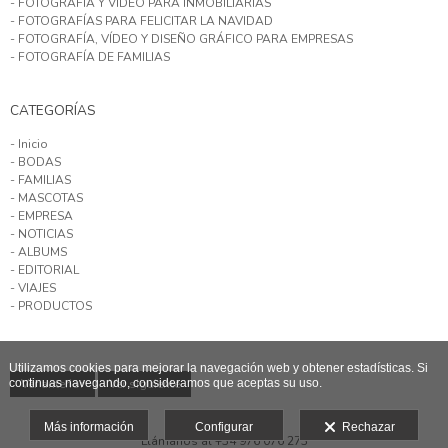
- FOTOGRAFÍA Y VÍDEO PARA INMOBILIARIAS
- FOTOGRAFÍAS PARA FELICITAR LA NAVIDAD
- FOTOGRAFÍA, VÍDEO Y DISEÑO GRÁFICO PARA EMPRESAS
- FOTOGRAFÍA DE FAMILIAS
CATEGORÍAS
- Inicio
- BODAS
- FAMILIAS
- MASCOTAS
- EMPRESA
- NOTICIAS
- ALBUMS
- EDITORIAL
- VIAJES
- PRODUCTOS
Utilizamos cookies para mejorar la navegación web y obtener estadísticas. Si
continuas navegando, consideramos que aceptas su uso.
Ver anterior
Ver siguiente
Más información
Configurar
Rechazar
Llámanos al +34 976 076 273