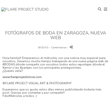
FOTÓGRAFOS DE BODA EN ZARAGOZA, NUEVA
WEB
BODAS
- Comentarios
-
Hola familia!! Empezamos el miércoles con una noticia muy especial para
nosotros, llevamos mucho tiempo trabajando en una nueva página web de
#BODAS dónde compartir con vosotros todos estos reportajes dónde el
#amor y las #parejas son los principales protagonistas.
¿Quereis verla?
www.flareprojectinlove.com
©FLARE PROJECT VISUAL ART & PHOTOGRAPHY
Esperamos que os guste, estos días iremos publicitando todavía más
post. Gracias por comentar y por compartir!!
FelizMiércoles a todos :)
#boda #fotografíadeparejas #couples #wedding #irdepropio
#flareprojectinlove #novios #fotografosdeboda #fotografoszaragoza
#fotografosespaña #fotografiadeboda #flareproject #igerszaragoza