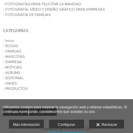
- FOTOGRAFÍAS PARA FELICITAR LA NAVIDAD
- FOTOGRAFÍA, VÍDEO Y DISEÑO GRÁFICO PARA EMPRESAS
- FOTOGRAFÍA DE FAMILIAS
CATEGORÍAS
- Inicio
- BODAS
- FAMILIAS
- MASCOTAS
- EMPRESA
- NOTICIAS
- ALBUMS
- EDITORIAL
- VIAJES
- PRODUCTOS
Utilizamos cookies para mejorar la navegación web y obtener estadísticas. Si
continuas navegando, consideramos que aceptas su uso.
Ver anterior
Ver siguiente
Más información
Configurar
Rechazar
Llámanos al +34 976 076 273