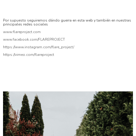
#novios #nikon #reportajesdeboda #fotografos #fotografosdeboda
#photography #weddingphotos #destinationwedding
#weddingphotographers #love #bridebook #3lentescom #picoftheday
#weddingphotography
Por supuesto seguiremos dándo guerra en esta web y también en nuestras
principales redes sociales
www.flareproject.com
www.facebook.com/FLAREPROJECT
https://www.instagram.com/flare_project/
https://vimeo.com/flareproject