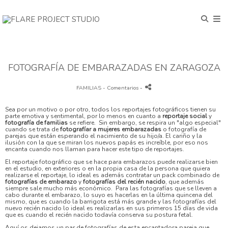
FOTOGRAFÍA DE EMBARAZADAS EN ZARAGOZA
FAMILIAS
- Comentarios
-
Sea por un motivo o por otro, todos los reportajes fotográficos tienen su
parte emotiva y sentimental, por lo menos en cuanto a
reportaje social
y
fotografía de familias
se refiere. Sin embargo, se respira un "algo especial"
cuando se trata de
fotografíar a mujeres embarazadas
o fotografía de
parejas que están esperando el nacimiento de su hijo/a. El cariño y la
ilusión con la que se miran los nuevos papás es increíble, por eso nos
encanta cuando nos llaman para hacer este tipo de reportajes.
El reportaje fotográfico que se hace para embarazos puede realizarse bien
en el estudio, en exteriores o en la propia casa de la persona que quiera
realizarse el reportaje, lo ideal es además contratar un pack combinado de
fotografías de embarazo
y
fotografías del recién nacido
, que además
siempre sale mucho más económico. Para las fotografías que se lleven a
cabo durante el embarazo, lo suyo es hacerlas en la última quincena del
mismo, que es cuando la barrigota está más grande y las fotografías del
nuevo recién nacido lo ideal es realizarlas en sus primeros 15 días de vida
que es cuando el recién nacido todavía conserva su postura fetal.
Aquí os dejamos un par de fotografías de esta encantadora pareja que