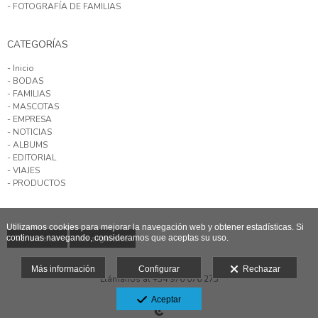
- FOTOGRAFÍA DE FAMILIAS
CATEGORÍAS
- Inicio
- BODAS
- FAMILIAS
- MASCOTAS
- EMPRESA
- NOTICIAS
- ALBUMS
- EDITORIAL
- VIAJES
- PRODUCTOS
Utilizamos cookies para mejorar la navegación web y obtener estadísticas. Si
Ver anterior
Ver siguiente
continuas navegando, consideramos que aceptas su uso.
Más información
Configurar
Rechazar
Llámanos al +34 976 076 273
Aviso legal
Aceptar