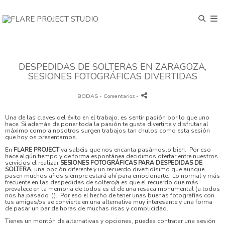
DESPEDIDAS DE SOLTERAS EN ZARAGOZA,
SESIONES FOTOGRÁFICAS DIVERTIDAS
BODAS
- Comentarios
-
Una de las claves del éxito en el trabajo, es sentir pasión por lo que uno
hace. Si además de poner toda la pasión te gusta divertirte y disfrutar al
máximo como a nosotros surgen trabajos tan chulos como esta sesión
que hoy os presentamos.
En
FLARE PROJECT
ya sabéis que nos encanta pasárnoslo bien. Por eso
hace algún tiempo y de forma espontánea decidimos ofertar entre nuestros
servicios el realizar
SESIONES FOTOGRÁFICAS PARA DESPEDIDAS DE
SOLTERA
, una opción diferente y un recuerdo divertidísimo que aunque
pasen muchos años siempre estará ahí para emocionarte. Lo normal y más
frecuente en las despedidas de soltero/a es que el recuerdo que más
prevalece en la memoria de todos es el de una resaca monumental (a todos
nos ha pasado :)). Por eso el hecho de tener unas buenas fotografías con
tus amigas/os se convierte en una alternativa muy interesante y una forma
de pasar un par de horas de muchas risas y complicidad.
Tienes un montón de alternativas y opciones, puedes contratar una sesión