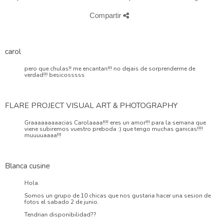
Compartir
carol
pero que chulas!! me encantan!!! no dejais de sorprenderme de
verdad!!! besicosssss
FLARE PROJECT VISUAL ART & PHOTOGRAPHY
Graaaaaaaaacias Carolaaaa!!!! eres un amor!!! para la semana que
viene subiremos vuestro preboda :) que tengo muchas ganicas!!!!
muuuuaaaa!!!
Blanca cusine
Hola.
Somos un grupo de 10 chicas que nos gustaria hacer una sesion de
fotos el sabado 2 de junio.
Tendrian disponibilidad??