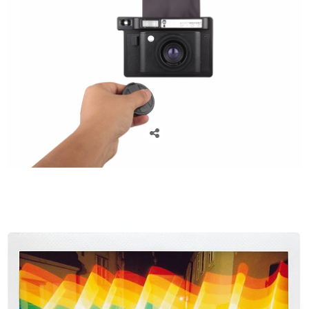
cámaras lomográficas, cámaras analógicas, cámaras instantáneas, lomography, venta de cámaras
lomográficas en Zaragoza, flare project, fotógrafos zaragoza, lomo instant wide, camaras polaroid,
polaroid, fuji instant wide, libros de firmas para boda, libros de firmas comunión, libros de firmas,
regalos navidad, regalos para fotógrafos