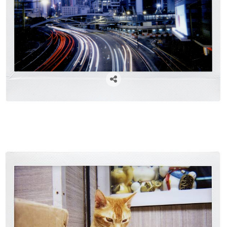
cámaras lomográficas, cámaras analógicas, cámaras instantáneas, lomography, venta de cámaras
lomográficas en Zaragoza, flare project, fotógrafos zaragoza, lomo instant wide, camaras polaroid,
polaroid, fuji instant wide, libros de firmas para boda, libros de firmas comunión, libros de firmas,
regalos navidad, regalos para fotógrafos