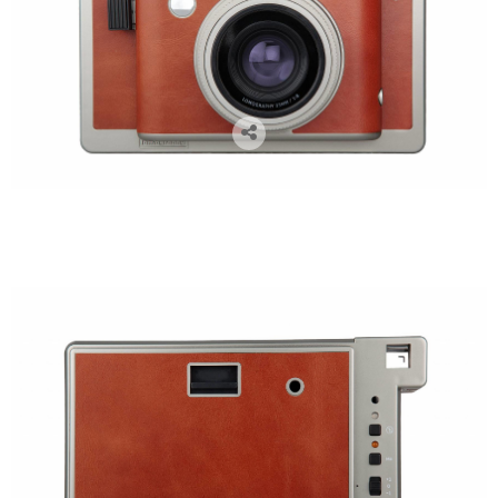
cámaras lomográficas, cámaras analógicas, cámaras instantáneas, lomography, venta de cámaras
lomográficas en Zaragoza, flare project, fotógrafos zaragoza, lomo instant wide, camaras polaroid,
polaroid, fuji instant wide, libros de firmas para boda, libros de firmas comunión, libros de firmas,
regalos navidad, regalos para fotógrafos