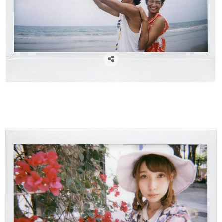
cámaras lomográficas, cámaras analógicas, cámaras instantáneas, lomography, venta de cámaras
lomográficas en Zaragoza, flare project, fotógrafos zaragoza, lomo instant wide, camaras polaroid,
polaroid, fuji instant wide, libros de firmas para boda, libros de firmas comunión, libros de firmas,
regalos navidad, regalos para fotógrafos