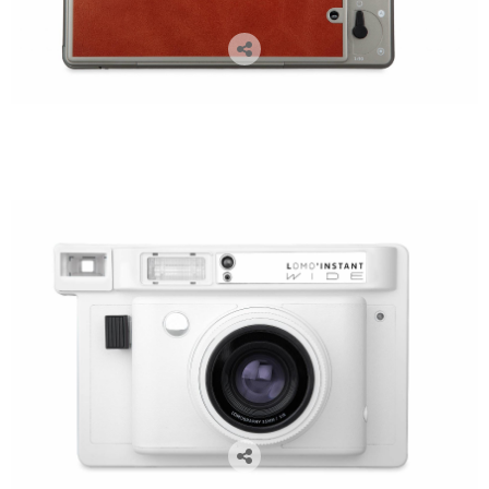
cámaras lomográficas, cámaras analógicas, cámaras instantáneas, lomography, venta de cámaras
lomográficas en Zaragoza, flare project, fotógrafos zaragoza, lomo instant wide, camaras polaroid,
polaroid, fuji instant wide, libros de firmas para boda, libros de firmas comunión, libros de firmas,
regalos navidad, regalos para fotógrafos