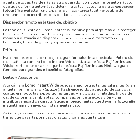
aparte de todas las demás es su disparador completamente automático,
que que de forma automática determina la luz necesaria para la
exposición
fotográfica perfecta
- una experiencia instantánea totalmente libre de
problemas con increíbles posibilidades creativas.
Disparador remoto en la tapa del objetivo
La tapa de la lente del Lomo'Instant Wide sirve para algo más que proteger
la lente de 90mm contra el polvo y los arañazos -esta funciona como un
mando a distancia de disparo
que permite realizar
autorretratos
muy
facilmente, fotos de grupo y exposiciones largas.
Película
Evocando el espíritu de rodaje de
gran formato
de las películas
Polaroids
de antaño, la cámara Lomo'Instant Wide utiliza la película
Fujifilm Instax
Wide
, es el doble de ancha que la película
Fujifilm Instax Mini. Un gran
formato para grandes e increíbles fotografías.
Lentes y Accesorios
A la cámara
Lomo'Instant Wide
puedes añadirle tres lentes diferentes (gran
angular, primer plano y Splitzer), flash encendido / apagado de control en
cualquier modo, las exposiciones largas y múltiples ilimitadas, filtros de
gel de color intercambiables, compensación de la exposición - una
increíble variedad de características impresionantes que llevan la
fotografía
instantánea
a un nivel completamente nuevo.
Así que ya sabes,... si quieres hacerte con una maravilla como esta, sólo
tienes que pasarte por nuestro estudio para adquir la tuya.