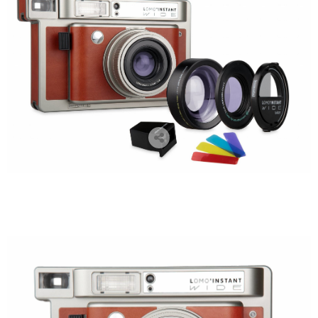
cámaras lomográficas, cámaras analógicas, cámaras instantáneas, lomography, venta de cámaras
lomográficas en Zaragoza, flare project, fotógrafos zaragoza, lomo instant wide, camaras polaroid,
polaroid, fuji instant wide, libros de firmas para boda, libros de firmas comunión, libros de firmas,
regalos navidad, regalos para fotógrafos