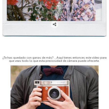
cámaras lomográficas, cámaras analógicas, cámaras instantáneas, lomography, venta de cámaras
lomográficas en Zaragoza, flare project, fotógrafos zaragoza, lomo instant wide, camaras polaroid,
polaroid, fuji instant wide, libros de firmas para boda, libros de firmas comunión, libros de firmas,
regalos navidad, regalos para fotógrafos
¿Te has quedado con ganas de más? ...Aquí tienes entonces este vídeo para
que veas todo lo que esta preciosidad de cámara puede ofrecerte.