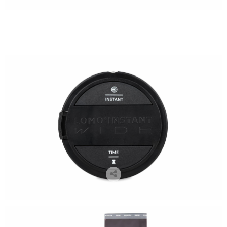
cámaras lomográficas, cámaras analógicas, cámaras instantáneas, lomography, venta de cámaras
lomográficas en Zaragoza, flare project, fotógrafos zaragoza, lomo instant wide, camaras polaroid,
polaroid, fuji instant wide, libros de firmas para boda, libros de firmas comunión, libros de firmas,
regalos navidad, regalos para fotógrafos