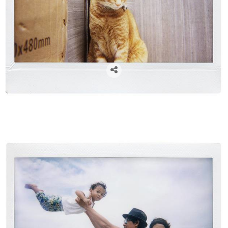
cámaras lomográficas, cámaras analógicas, cámaras instantáneas, lomography, venta de cámaras
lomográficas en Zaragoza, flare project, fotógrafos zaragoza, lomo instant wide, camaras polaroid,
polaroid, fuji instant wide, libros de firmas para boda, libros de firmas comunión, libros de firmas,
regalos navidad, regalos para fotógrafos