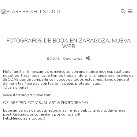
FOTÓGRAFOS DE BODA EN ZARAGOZA, NUEVA
WEB
BODAS
- Comentarios
-
Hola familia!! Empezamos el miércoles con una noticia muy especial para
nosotros, llevamos mucho tiempo trabajando en una nueva página web de
#BODAS dónde compartir con vosotros todos estos reportajes dónde el
#amor y las #parejas son los principales protagonistas.
¿Quereis verla?
www.flareprojectinlove.com
©FLARE PROJECT VISUAL ART & PHOTOGRAPHY
Esperamos que os guste, estos días iremos publicitando todavía más
post. Gracias por comentar y por compartir!!
FelizMiércoles a todos :)
#boda #fotografíadeparejas #couples #wedding #irdepropio
#flareprojectinlove #novios #fotografosdeboda #fotografoszaragoza
#fotografosespaña #fotografiadeboda #flareproject #igerszaragoza