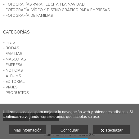
- FOTOGRAFÍAS PARA FELICITAR LA NAVIDAD
- FOTOGRAFÍA, VÍDEO Y DISEÑO GRÁFICO PARA EMPRESAS
- FOTOGRAFÍA DE FAMILIAS
CATEGORÍAS
- Inicio
- BODAS
- FAMILIAS
- MASCOTAS
- EMPRESA
- NOTICIAS
- ALBUMS
- EDITORIAL
- VIAJES
- PRODUCTOS
Utilizamos cookies para mejorar la navegación web y obtener estadísticas. Si
continuas navegando, consideramos que aceptas su uso.
Ver anterior
Ver siguiente
Más información
Configurar
Rechazar
Llámanos al +34 976 076 273