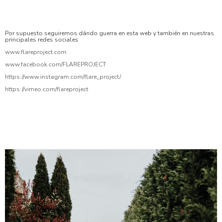
#novios #nikon #reportajesdeboda #fotografos #fotografosdeboda
#photography #weddingphotos #destinationwedding
#weddingphotographers #love #bridebook #3lentescom #picoftheday
#weddingphotography
Por supuesto seguiremos dándo guerra en esta web y también en nuestras
principales redes sociales
www.flareproject.com
www.facebook.com/FLAREPROJECT
https://www.instagram.com/flare_project/
https://vimeo.com/flareproject