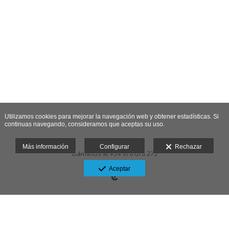
Utilizamos cookies para mejorar la navegación web y obtener estadísticas. Si
continuas navegando, consideramos que aceptas su uso.
Más información
Configurar
Rechazar
Llámanos al +34 976 076 273
Aviso legal
Aceptar