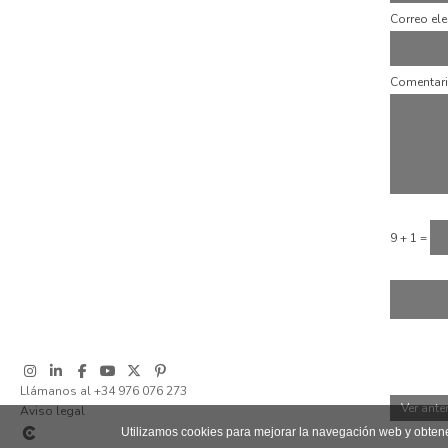
Correo ele
Comentar
9 + 1 =
Llámanos al +34 976 076 273
Ver ante
Aviso legal
Utilizamos cookies para mejorar la navegación web y obten