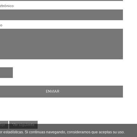
ctrónico
io
rior
Ver siguiente
er estadísticas. Si continuas navegando, consideramos que aceptas su uso.