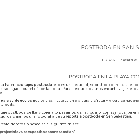
POSTBODA EN SAN 
BODAS
- Comentarios
POSTBODA EN LA PLAYA CON
ta hacer
reportajes postboda
, eso es una realidad, sobre todo porque este tipo
 sosegada que el día de la boda. Para nosotros que nos encanta viajar, el qu
e.
s
parejas de novios
nos lo dicen, este es un día para disfrutar y divertirse hacién
 la boda.
rtaje postboda de Iker y Lorena lo pasamos genial, bueno, confesar que Iker en
Aquí os dejamos una fotografía de su
reportaje postboda en San Sebastián
.
l resto de fotos pinchad en el siguiente enlace:
areprojectinlove.com/postbodasansebastian/