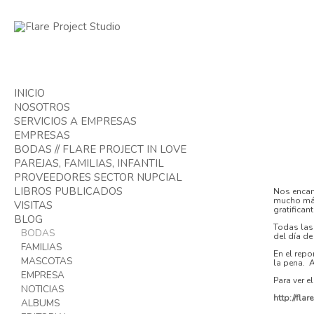
INICIO
NOSOTROS
SERVICIOS A EMPRESAS
EMPRESAS
BODAS // FLARE PROJECT IN LOVE
PORTFOLIO EMPRESAS
PAREJAS, FAMILIAS, INFANTIL
VIDEOS EMPRESA
PROVEEDORES SECTOR NUPCIAL
PAREJAS
LIBROS PUBLICADOS
COMUNIONES
Nos encan
mucho más
VISITAS
BOOKS FOTOGRÁFICOS
gratificant
BLOG
Todas la
BODAS
del día de
FAMILIAS
En el repo
MASCOTAS
la pena. 
EMPRESA
Para ver e
NOTICIAS
http://fl
ALBUMS