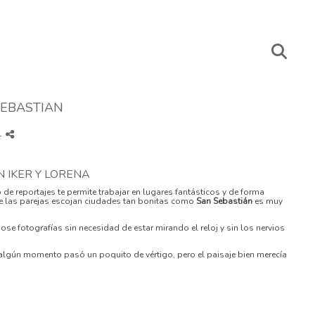
SEBASTIAN
-
 IKER Y LORENA
 de reportajes te permite trabajar en lugares fantásticos y de forma
e las parejas escojan ciudades tan bonitas como
San Sebastián
es muy
dose fotografías sin necesidad de estar mirando el reloj y sin los nervios
 algún momento pasó un poquito de vértigo, pero el paisaje bien merecía